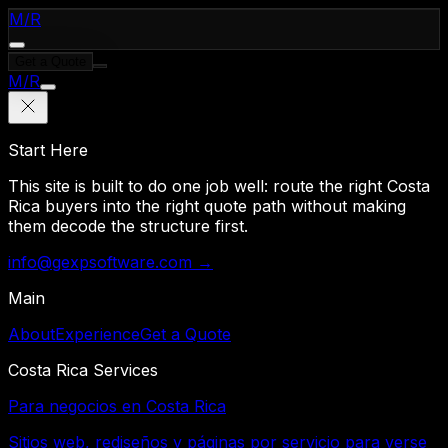
M
/
R
Get a Quote
M
/
R
Start Here
This site is built to do one job well: route the right Costa
Rica buyers into the right quote path without making
them decode the structure first.
info@gexpsoftware.com →
Main
About
Experience
Get a Quote
Costa Rica Services
Para negocios en Costa Rica
Sitios web, rediseños y páginas por servicio para verse