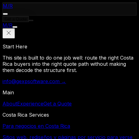
M
/
R
Get a Quote
M
/
R
Start Here
This site is built to do one job well: route the right Costa
Rica buyers into the right quote path without making
them decode the structure first.
info@gexpsoftware.com →
Main
About
Experience
Get a Quote
Costa Rica Services
Para negocios en Costa Rica
Sitios web, rediseños y páginas por servicio para verse