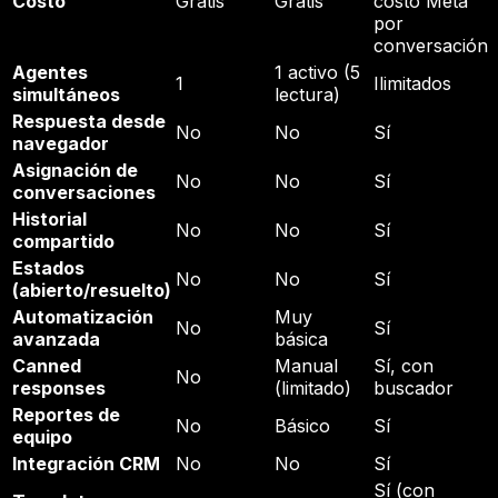
Costo
Gratis
Gratis
costo Meta
por
conversación
Agentes
1 activo (5
1
Ilimitados
simultáneos
lectura)
Respuesta desde
No
No
Sí
navegador
Asignación de
No
No
Sí
conversaciones
Historial
No
No
Sí
compartido
Estados
No
No
Sí
(abierto/resuelto)
Automatización
Muy
No
Sí
avanzada
básica
Canned
Manual
Sí, con
No
responses
(limitado)
buscador
Reportes de
No
Básico
Sí
equipo
Integración CRM
No
No
Sí
Sí (con