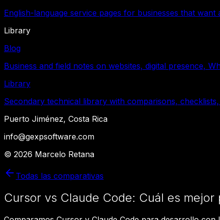
English-language service pages for businesses that want a
Library
Blog
Business and field notes on websites, digital presence, W
Library
Secondary technical library with comparisons, checklists,
Puerto Jiménez, Costa Rica
info@gexpsoftware.com
©
2026
Marcelo Retana
Todas las comparativas
Cursor vs Claude Code: Cuál es mejor
Comparamos Cursor y Claude Code para desarrollo con IA.