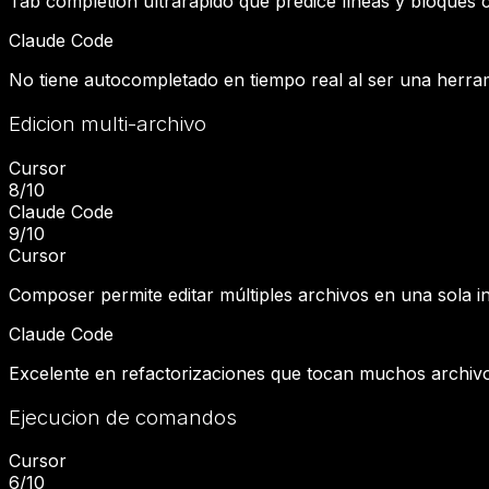
Tab completion ultrarapido que predice líneas y bloques co
Claude Code
No tiene autocompletado en tiempo real al ser una herrami
Edicion multi-archivo
Cursor
8
/10
Claude Code
9
/10
Cursor
Composer permite editar múltiples archivos en una sola i
Claude Code
Excelente en refactorizaciones que tocan muchos archivo
Ejecucion de comandos
Cursor
6
/10