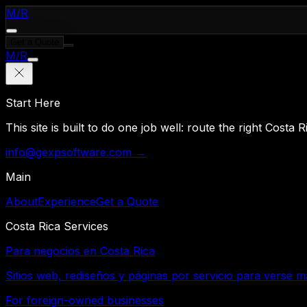
M
/
R
Get a Quote
M
/
R
Start Here
This site is built to do one job well: route the right Costa
info@gexpsoftware.com →
Main
About
Experience
Get a Quote
Costa Rica Services
Para negocios en Costa Rica
Sitios web, rediseños y páginas por servicio para verse m
For foreign-owned businesses