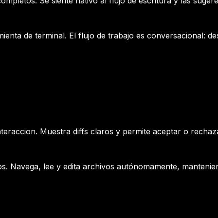
mpletos. Se siente nativo al flujo de escritura y las suger
enta de terminal. El flujo de trabajo es conversacional: de
nteraccion. Muestra diffs claros y permite aceptar o recha
s. Navega, lee y edita archivos autónomamente, mantenien