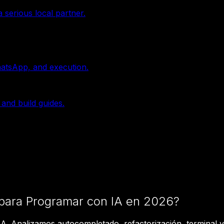
 serious local partner.
hatsApp, and execution.
 and build guides.
 para Programar con IA en 2026?
 Analizamos autocompletado, refactorización, terminal y 