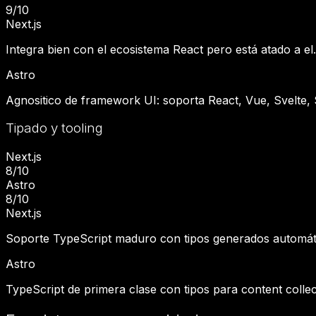
9
/10
Next.js
Integra bien con el ecosistema React pero está atado a el
Astro
Agnositico de framework UI: soporta React, Vue, Svelte, S
Tipado y tooling
Next.js
8
/10
Astro
8
/10
Next.js
Soporte TypeScript maduro con tipos generados automátic
Astro
TypeScript de primera clase con tipos para content collec