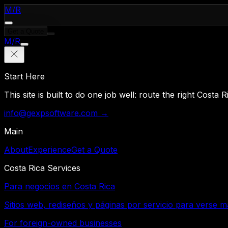
M
/
R
Get a Quote
M
/
R
Start Here
This site is built to do one job well: route the right Costa
info@gexpsoftware.com →
Main
About
Experience
Get a Quote
Costa Rica Services
Para negocios en Costa Rica
Sitios web, rediseños y páginas por servicio para verse m
For foreign-owned businesses