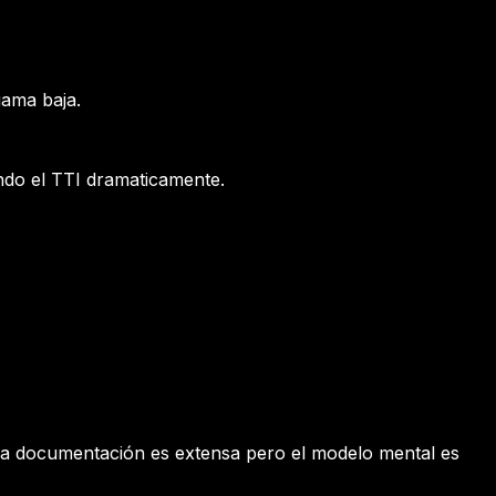
gama baja.
ando el TTI dramaticamente.
La documentación es extensa pero el modelo mental es