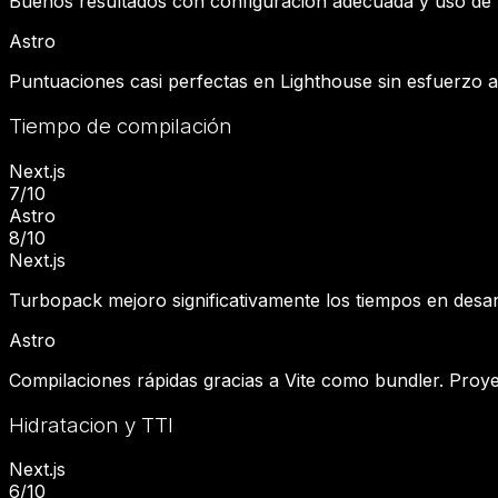
Buenos resultados con configuración adecuada y uso de 
Astro
Puntuaciones casi perfectas en Lighthouse sin esfuerzo ad
Tiempo de compilación
Next.js
7
/10
Astro
8
/10
Next.js
Turbopack mejoro significativamente los tiempos en desar
Astro
Compilaciones rápidas gracias a Vite como bundler. Proye
Hidratacion y TTI
Next.js
6
/10