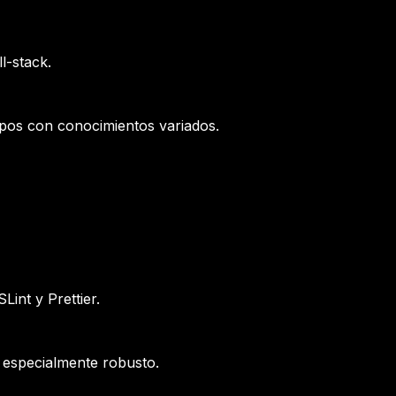
l-stack.
uipos con conocimientos variados.
int y Prettier.
s especialmente robusto.