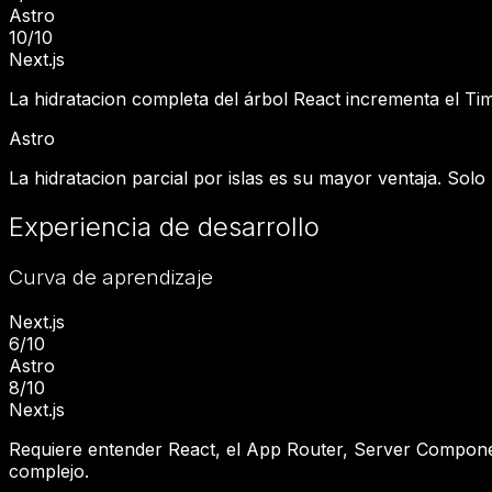
Astro
10
/10
Next.js
La hidratacion completa del árbol React incrementa el Tim
Astro
La hidratacion parcial por islas es su mayor ventaja. So
Experiencia de desarrollo
Curva de aprendizaje
Next.js
6
/10
Astro
8
/10
Next.js
Requiere entender React, el App Router, Server Componen
complejo.