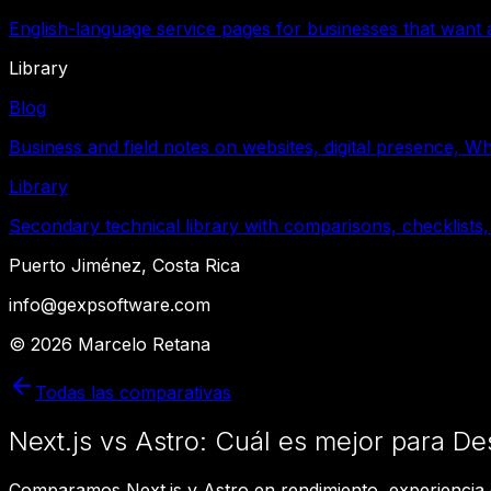
English-language service pages for businesses that want a
Library
Blog
Business and field notes on websites, digital presence, W
Library
Secondary technical library with comparisons, checklists,
Puerto Jiménez, Costa Rica
info@gexpsoftware.com
©
2026
Marcelo Retana
Todas las comparativas
Next.js vs Astro: Cuál es mejor para D
Comparamos Next.js y Astro en rendimiento, experiencia 