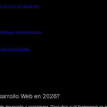
 serious local partner.
hatsApp, and execution.
 and build guides.
esarrollo Web en 2026?
de desarrollo y ecosistema. Descubre cuál framework se a