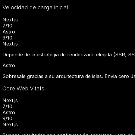
Velocidad de carga inicial
Next.js
7
/10
Astro
9
/10
Next.js
Depende de la estrategia de renderizado elegida (SSR, SSG
Astro
Sobresale gracias a su arquitectura de islas. Envia cero 
Core Web Vitals
Next.js
7
/10
Astro
9
/10
Next.js