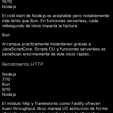
10
/10
Node.js
El cold start de Node.js es aceptable pero notablemente
más lento que Bun. En funciones serverless, cada
milisegundo de inicio impacta la factura.
Bun
Arranque practicamente instantaneo gracias a
JavaScriptCore. Scripts CLI y funciones serverless se
benefician enormemente de este inicio rápido.
Rendimiento HTTP
Node.js
7
/10
Bun
9
/10
Node.js
El módulo http y frameworks como Fastify ofrecen
buen throughput. libuv maneja I/O asíncrono de forma