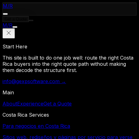
M
/
R
Get a Quote
M
/
R
Start Here
This site is built to do one job well: route the right Costa
Rica buyers into the right quote path without making
them decode the structure first.
info@gexpsoftware.com →
Main
About
Experience
Get a Quote
Costa Rica Services
Para negocios en Costa Rica
Sitios web, rediseños y páginas por servicio para verse