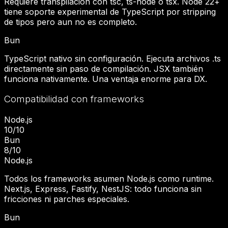
Requiere transpilacion con tsc, ts-node o tsx. Node 22+
tiene soporte experimental de TypeScript por stripping
de tipos pero aun no es completo.
Bun
TypeScript nativo sin configuración. Ejecuta archivos .ts
directamente sin paso de compilación. JSX también
funciona nativamente. Una ventaja enorme para DX.
Compatibilidad con frameworks
Node.js
10
/10
Bun
8
/10
Node.js
Todos los frameworks asumen Node.js como runtime.
Next.js, Express, Fastify, NestJS: todo funciona sin
fricciones ni parches especiales.
Bun