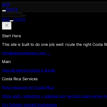
M
/
R
EN
/
ES
Get a Quote
M
/
R
EN
/
ES
Start Here
This site is built to do one job well: route the right Costa
info@gexpsoftware.com →
Main
About
Experience
Get a Quote
Costa Rica Services
Para negocios en Costa Rica
Sitios web, rediseños y páginas por servicio para verse m
For foreign-owned businesses