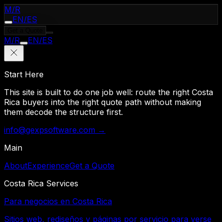
M
/
R
EN
/
ES
Get a Quote
M
/
R
EN
/
ES
Start Here
This site is built to do one job well: route the right Costa
Rica buyers into the right quote path without making
them decode the structure first.
info@gexpsoftware.com →
Main
About
Experience
Get a Quote
Costa Rica Services
Para negocios en Costa Rica
Sitios web, rediseños y páginas por servicio para verse